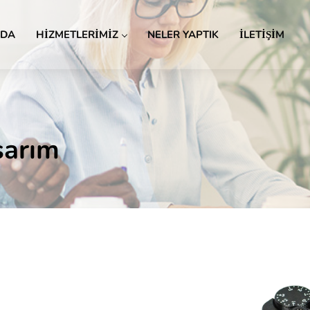
ZDA
HİZMETLERİMİZ
NELER YAPTIK
İLETİŞİM
sarım