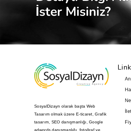
İster Misiniz?
Link
An
Ha
Ne
SosyalDizayn olarak başta Web
İle
Tasarım olmak üzere E-ticaret, Grafik
Fiy
tasarım, SEO danışmanlığı, Google
adwords danışmanlığı, fotoğraf ve